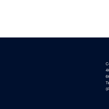
C
4
6
T
(
P