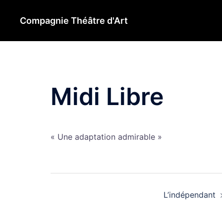
Aller
au
Compagnie Théâtre d'Art
contenu
Midi Libre
« Une adaptation admirable »
Navigation
L’indépendant
d’article