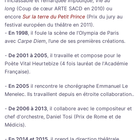
l'inclassable et remarquée
Impudique
,
Vie au
long
(Coup de cœur ARTE SACD en 2010) ou
encore
Sur la terre du Petit Prince
(Prix du jury au
festival européen du théâtre en 2011).
-
En 1998
, il foule la scène de l’Olympia de Paris
avec
Carpe Diem
, l’une de ses premières créations.
-
De 2001 à 2005
, il travaille et compose pour le
Poète Vital Heurtebize (4 fois lauréat de l'Académie
Française).
-
En 2005
il rencontre le chorégraphe Emmanuel Le
Menelec. Ils travaillent depuis en étroite collaboration..
-
De 2006 à 2013
, il collabore avec le compositeur et
chef d'orchestre, Daniel Tosi (Prix de Rome et de
Médicis).
-
En 2014 et 2015
, il prend la direction théâtrale