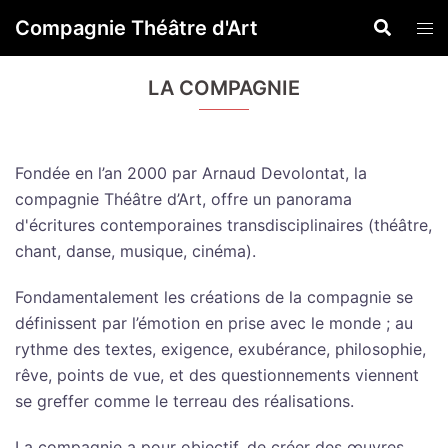
Aller
Rechercher
Compagnie Théâtre d'Art
Ouvr
au
le
contenu
men
LA COMPAGNIE
Fondée en l’an 2000 par Arnaud Devolontat, la
compagnie Théâtre d’Art, offre un panorama
d'écritures contemporaines transdisciplinaires (théâtre,
chant, danse, musique, cinéma).
Fondamentalement les créations de la compagnie se
définissent par l’émotion en prise avec le monde ; au
rythme des textes, exigence, exubérance, philosophie,
rêve, points de vue, et des questionnements viennent
se greffer comme le terreau des réalisations.
La compagnie a pour objectif, de créer des œuvres